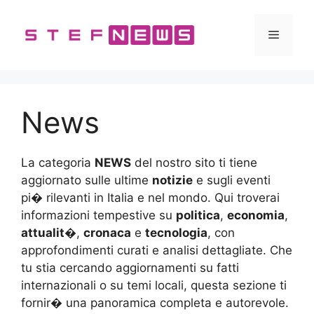
Vai
al
Menu
contenuto
News
La categoria
NEWS
del nostro sito ti tiene
aggiornato sulle ultime
notizie
e sugli eventi
pi� rilevanti in Italia e nel mondo. Qui troverai
informazioni tempestive su
politica
,
economia
,
attualit�
,
cronaca
e
tecnologia
, con
approfondimenti curati e analisi dettagliate. Che
tu stia cercando aggiornamenti su fatti
internazionali o su temi locali, questa sezione ti
fornir� una panoramica completa e autorevole.