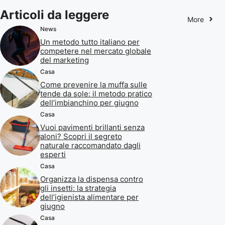
Articoli da leggere
More
News
Un metodo tutto italiano per
competere nel mercato globale
del marketing
Casa
Come prevenire la muffa sulle
tende da sole: il metodo pratico
dell’imbianchino per giugno
Casa
Vuoi pavimenti brillanti senza
aloni? Scopri il segreto
naturale raccomandato dagli
esperti
Casa
Organizza la dispensa contro
gli insetti: la strategia
dell’igienista alimentare per
giugno
Casa