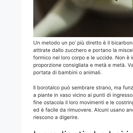
Un metodo un po’ più diretto è il bicarb
attirate dallo zucchero e portano la miscel
formico nel loro corpo e le uccide. Non è
proporzione consigliata e metà e metà. Va p
portata di bambini o animali.
Il borotalco può sembrare strano, ma funz
a piante in vaso vicino ai punti di ingress
fine ostacola il loro movimenti e le cost
ed è facile da rimuovere. Alcuni usano anc
riescono a digerire.