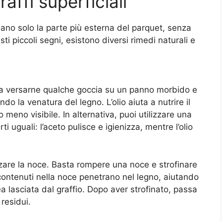
affi superficiali
essano solo la parte più esterna del parquet, senza
i piccoli segni, esistono diversi rimedi naturali e
asta versarne qualche goccia su un panno morbido e
do la venatura del legno. L’olio aiuta a nutrire il
meno visibile. In alternativa, puoi utilizzare una
ti uguali: l’aceto pulisce e igienizza, mentre l’olio
izzare la noce. Basta rompere una noce e strofinare
li contenuti nella noce penetrano nel legno, aiutando
ea lasciata dal graffio. Dopo aver strofinato, passa
residui.