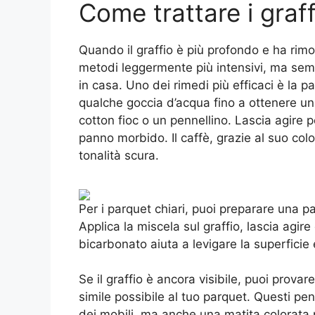
Come trattare i graff
Quando il graffio è più profondo e ha rimos
metodi leggermente più intensivi, ma sem
in casa. Uno dei rimedi più efficaci è la 
qualche goccia d’acqua fino a ottenere un
cotton fioc o un pennellino. Lascia agire 
panno morbido. Il caffè, grazie al suo colo
tonalità scura.
Per i parquet chiari, puoi preparare una p
Applica la miscela sul graffio, lascia agir
bicarbonato aiuta a levigare la superficie e
Se il graffio è ancora visibile, puoi provar
simile possibile al tuo parquet. Questi penn
dei mobili, ma anche una matita colorat