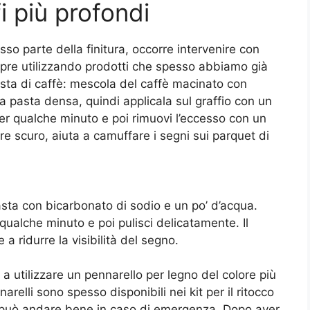
i più profondi
so parte della finitura, occorre intervenire con
pre utilizzando prodotti che spesso abbiamo già
pasta di caffè: mescola del caffè macinato con
a pasta densa, quindi applicala sul graffio con un
per qualche minuto e poi rimuovi l’eccesso con un
re scuro, aiuta a camuffare i segni sui parquet di
asta con bicarbonato di sodio e un po’ d’acqua.
e qualche minuto e poi pulisci delicatamente. Il
 a ridurre la visibilità del segno.
e a utilizzare un pennarello per legno del colore più
arelli sono spesso disponibili nei kit per il ritocco
a può andare bene in caso di emergenza. Dopo aver