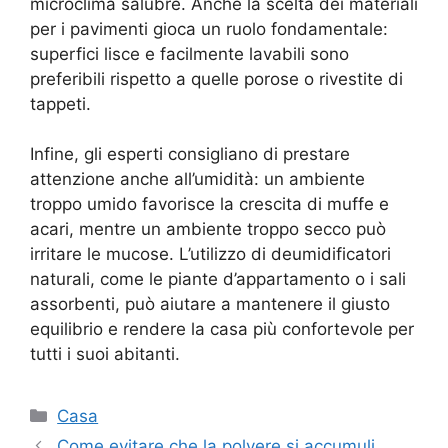
microclima salubre. Anche la scelta dei materiali
per i pavimenti gioca un ruolo fondamentale:
superfici lisce e facilmente lavabili sono
preferibili rispetto a quelle porose o rivestite di
tappeti.
Infine, gli esperti consigliano di prestare
attenzione anche all’umidità: un ambiente
troppo umido favorisce la crescita di muffe e
acari, mentre un ambiente troppo secco può
irritare le mucose. L’utilizzo di deumidificatori
naturali, come le piante d’appartamento o i sali
assorbenti, può aiutare a mantenere il giusto
equilibrio e rendere la casa più confortevole per
tutti i suoi abitanti.
Categorie
Casa
Come evitare che la polvere si accumuli