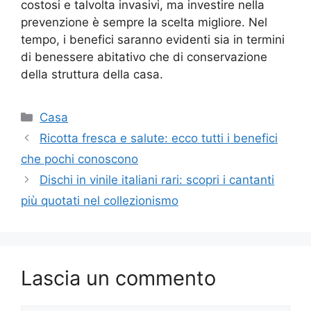
costosi e talvolta invasivi, ma investire nella
prevenzione è sempre la scelta migliore. Nel
tempo, i benefici saranno evidenti sia in termini
di benessere abitativo che di conservazione
della struttura della casa.
Categorie
Casa
Ricotta fresca e salute: ecco tutti i benefici
che pochi conoscono
Dischi in vinile italiani rari: scopri i cantanti
più quotati nel collezionismo
Lascia un commento