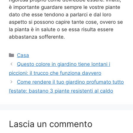
è importante guardare sempre le vostre piante
dato che esse tendono a parlarci e dal loro
aspetto si possono capire tante cose, ovvero se
la pianta è in salute o se essa risulta essere
abbastanza sofferente.
Categorie
Casa
Questo colore in giardino tiene lontani i
piccioni: il trucco che funziona davvero
Come rendere il tuo giardino profumato tutto
l’estate: bastano 3 piante resistenti al caldo
Lascia un commento