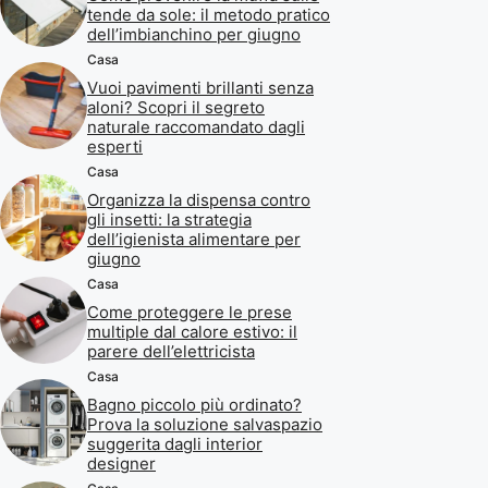
tende da sole: il metodo pratico
dell’imbianchino per giugno
Casa
Vuoi pavimenti brillanti senza
aloni? Scopri il segreto
naturale raccomandato dagli
esperti
Casa
Organizza la dispensa contro
gli insetti: la strategia
dell’igienista alimentare per
giugno
Casa
Come proteggere le prese
multiple dal calore estivo: il
parere dell’elettricista
Casa
Bagno piccolo più ordinato?
Prova la soluzione salvaspazio
suggerita dagli interior
designer