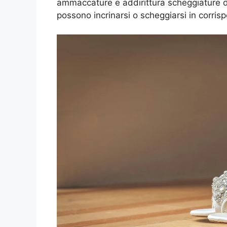
ammaccature e addirittura scheggiature del
possono incrinarsi o scheggiarsi in corrisp