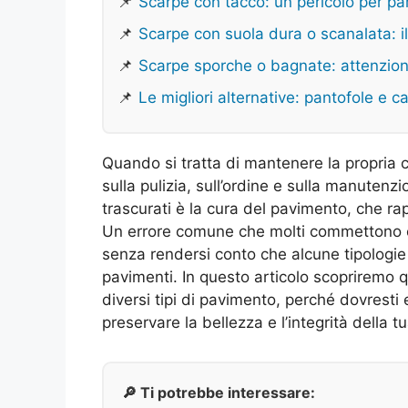
📌
Scarpe con tacco: un pericolo per par
📌
Scarpe con suola dura o scanalata: il
📌
Scarpe sporche o bagnate: attenzio
📌
Le migliori alternative: pantofole e ca
Quando si tratta di mantenere la propria c
sulla pulizia, sull’ordine e sulla manutenzi
trascurati è la cura del pavimento, che ra
Un errore comune che molti commettono è 
senza rendersi conto che alcune tipologie
pavimenti. In questo articolo scopriremo 
diversi tipi di pavimento, perché dovresti e
preservare la bellezza e l’integrità della t
🔎 Ti potrebbe interessare: