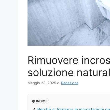
Rimuovere incros
soluzione natural
Maggio 23, 2025
di
Redazione
📖 INDICE:
📌
Perché si formano le incrostazioni n